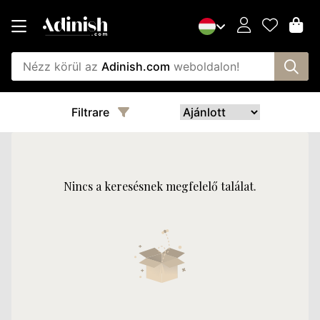
Nézz körül az
Adinish.com
weboldalon!
Filtrare
Nincs a keresésnek megfelelő találat.