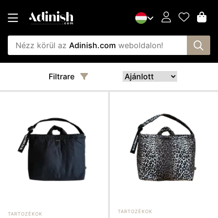
Nézz körül az
Adinish.com
weboldalon!
Filtrare
TARTOZÉKOK
TARTOZÉKOK