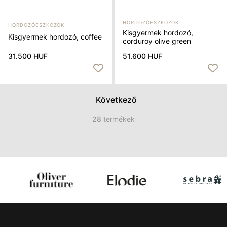
HORDOZÓESZKÖZÖK
HORDOZÓESZKÖZÖK
Kisgyermek hordozó,
Kisgyermek hordozó, coffee
corduroy olive green
31.500 HUF
51.600 HUF
Következő
28
termékek
Item
4
of