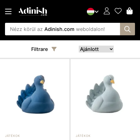
Nézz körül az
Adinish.com
weboldalon!
Filtrare
JÁTÉKOK
JÁTÉKOK