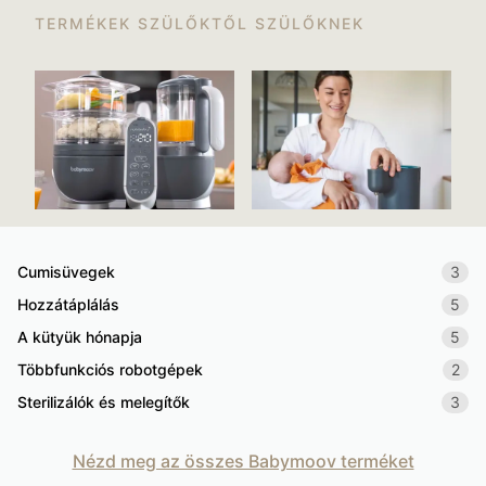
TERMÉKEK SZÜLŐKTŐL SZÜLŐKNEK
Cumisüvegek
3
Hozzátáplálás
5
A kütyük hónapja
5
Többfunkciós robotgépek
2
Sterilizálók és melegítők
3
Nézd meg az összes Babymoov terméket