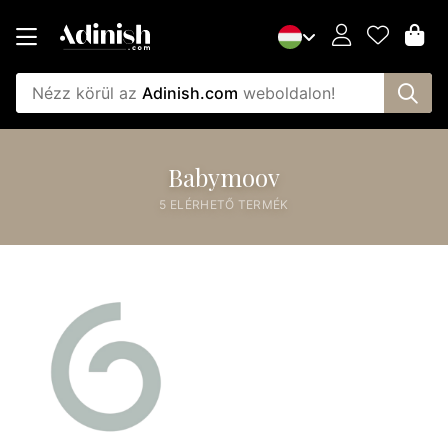
Nézz körül az
Adinish.com
weboldalon!
Babymoov
5 ELÉRHETŐ TERMÉK