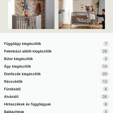
Függőágy kiegészítők
7
Pelenkázó alátét kiegészítők
28
Bútor kiegészítők
3
Ágy kiegészítők
14
Etetőszék kiegészítők
20
Rácsvédők
13
Fürdésidő
8
Alvásidő
26
Hintaszékek és függőágyak
8
Baldachinok
3