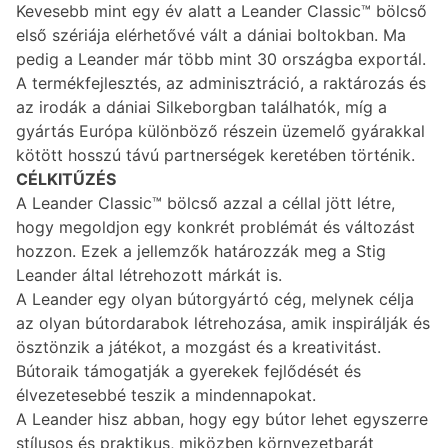
Kevesebb mint egy év alatt a Leander Classic™ bölcső
első szériája elérhetővé vált a dániai boltokban. Ma
pedig a Leander már több mint 30 országba exportál.
A termékfejlesztés, az adminisztráció, a raktározás és
az irodák a dániai Silkeborgban találhatók, míg a
gyártás Európa különböző részein üzemelő gyárakkal
kötött hosszú távú partnerségek keretében történik.
CÉLKITŰZÉS
A Leander Classic™ bölcső azzal a céllal jött létre,
hogy megoldjon egy konkrét problémát és változást
hozzon. Ezek a jellemzők határozzák meg a Stig
Leander által létrehozott márkát is.
A Leander egy olyan bútorgyártó cég, melynek célja
az olyan bútordarabok létrehozása, amik inspirálják és
ösztönzik a játékot, a mozgást és a kreativitást.
Bútoraik támogatják a gyerekek fejlődését és
élvezetesebbé teszik a mindennapokat.
A Leander hisz abban, hogy egy bútor lehet egyszerre
stílusos és praktikus, miközben környezetbarát