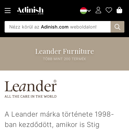
Nézz körül az
Adinish.com
weboldalon!
Leander Furniture
TÖBB MINT 200 TERMÉK
A Leander márka története 1998-
ban kezdődött, amikor is Stig