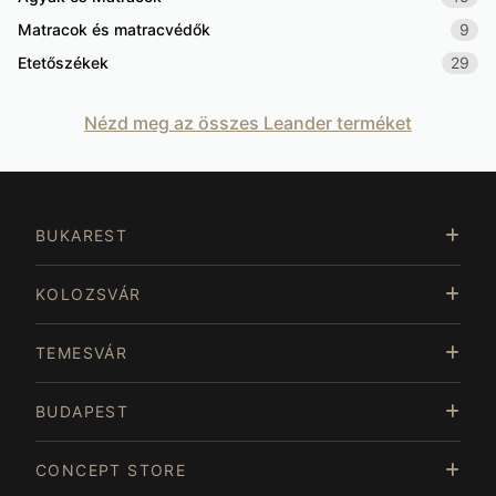
Matracok és matracvédők
9
Etetőszékek
29
Nézd meg az összes Leander terméket
BUKAREST
KOLOZSVÁR
TEMESVÁR
BUDAPEST
CONCEPT STORE