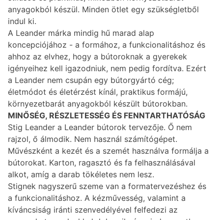
anyagokból készül. Minden ötlet egy szükségletből
indul ki.
A Leander márka mindig hű marad alap
koncepciójához - a formához, a funkcionalitáshoz és
ahhoz az elvhez, hogy a bútoroknak a gyerekek
igényeihez kell igazodniuk, nem pedig fordítva. Ezért
a Leander nem csupán egy bútorgyártó cég;
életmódot és életérzést kínál, praktikus formájú,
környezetbarát anyagokból készült bútorokban.
MINŐSÉG, RÉSZLETESSÉG ÉS FENNTARTHATÓSÁG
Stig Leander a Leander bútorok tervezője. Ő nem
rajzol, ő álmodik. Nem használ számítógépet.
Művészként a kezét és a szemét használva formálja a
bútorokat. Karton, ragasztó és fa felhasználásával
alkot, amíg a darab tökéletes nem lesz.
Stignek nagyszerű szeme van a formatervezéshez és
a funkcionalitáshoz. A kézművesség, valamint a
kíváncsiság iránti szenvedélyével felfedezi az