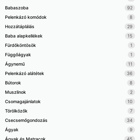
Babaszoba
92
Pelenkázó komódok
8
Hozzátáplálás
29
Baba alapkellékek
15
Fürdőköntösök
1
Függőágyak
1
Ágynemű
11
Pelenkázó alátétek
36
Bútorok
8
Muszlinok
2
Csomagajánlatok
10
Törölközők
7
Csecsemőgondozás
34
Ágyak
9
Ágyak és Matracok
45