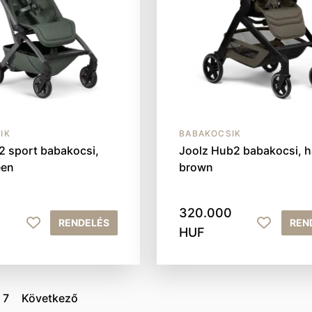
IK
BABAKOCSIK
2 sport babakocsi,
Joolz Hub2 babakocsi, h
een
brown
320.000
RENDELÉS
REN
HUF
7
Következő