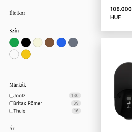
108.000
Életkor
HUF
Szín
Márkák
Joolz
130
Britax Römer
39
Thule
16
Ár