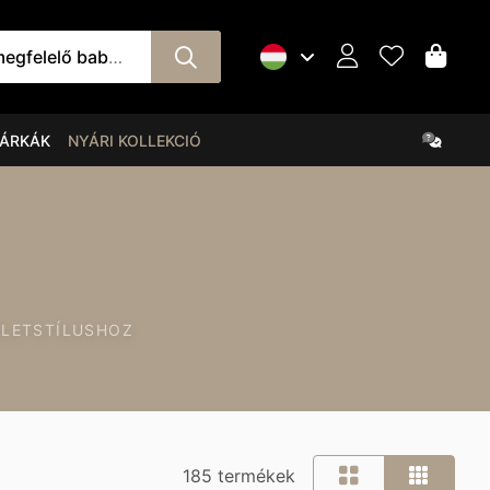
orító övet és babafészket!
ÁRKÁK
NYÁRI KOLLEKCIÓ
ÉLETSTÍLUSHOZ
185 termékek