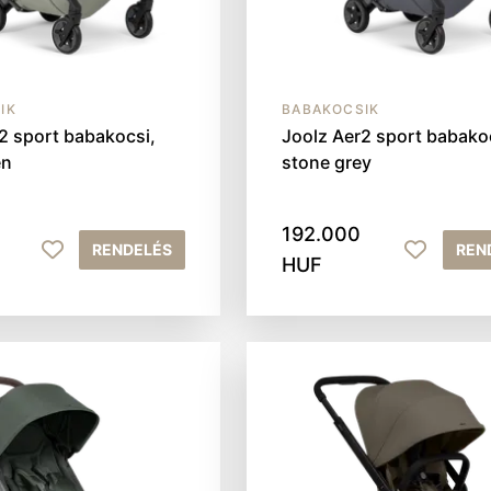
IK
BABAKOCSIK
2 sport babakocsi,
Joolz Aer2 sport babako
en
stone grey
192.000
RENDELÉS
REN
HUF