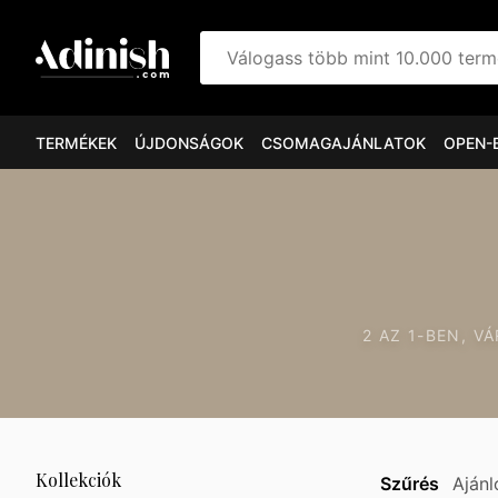
Válogass több mint 10.000 ter
TERMÉKEK
ÚJDONSÁGOK
CSOMAGAJÁNLATOK
OPEN-
2 AZ 1-BEN, 
Kollekciók
Szűrés