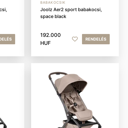
BABAKOCSIK
csi,
Joolz Aer2 sport babakocsi,
space black
192.000
DELÉS
RENDELÉS
HUF