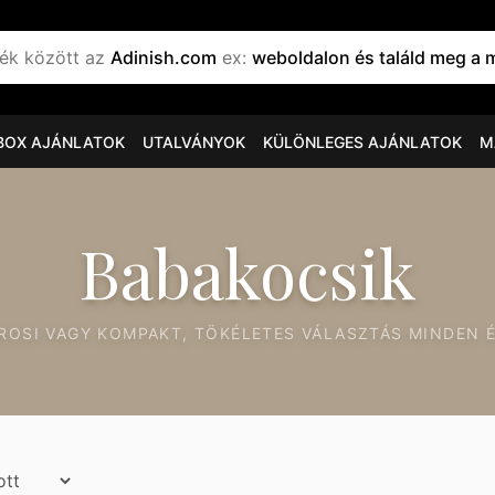
mék között az
Adinish.com
ex:
weboldalon és találd meg a megfelelő babakocsit, haslesz
BOX AJÁNLATOK
UTALVÁNYOK
KÜLÖNLEGES AJÁNLATOK
M
Babakocsik
VÁROSI VAGY KOMPAKT, TÖKÉLETES VÁLASZTÁS MINDEN 