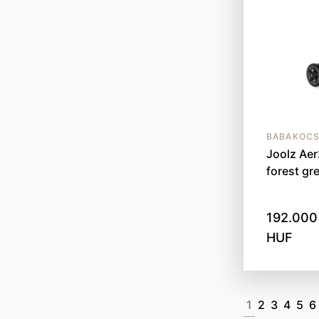
BABAKOCS
Joolz Aer
forest gr
192.000
HUF
1
2
3
4
5
6