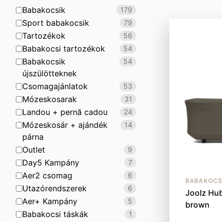
Babakocsik
179
Sport babakocsik
79
Tartozékok
56
Babakocsi tartozékok
54
Babakocsik
54
újszülötteknek
Csomagajánlatok
53
Mózeskosarak
31
Landou + pernă cadou
24
Mózeskosár + ajándék
14
párna
Outlet
9
Day5 Kampány
7
Aer2 csomag
6
BABAKOCS
Utazórendszerek
6
Joolz Hu
Aer+ Kampány
5
brown
Babakocsi táskák
1