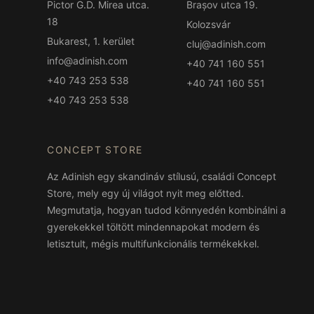
Pictor G.D. Mirea utca.
Brașov utca 19.
18
Kolozsvár
Bukarest, 1. kerület
cluj@adinish.com
info@adinish.com
+40 741 160 551
+40 743 253 538
+40 741 160 551
+40 743 253 538
CONCEPT STORE
Az Adinish egy skandináv stílusú, családi Concept
Store, mely egy új világot nyit meg előtted.
Megmutatja, hogyan tudod könnyedén kombinálni a
gyerekekkel töltött mindennapokat modern és
letisztult, mégis multifunkcionális termékekkel.