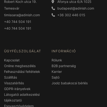
Robert Koch utca 19.
Áfonya utca 6/A 1025
Temesvár
budapest@adinish.com
timisoara@adinish.com
+36 302 446 015
+40 744 504 191
+40 744 504 191
ÜGYFÉLSZOLGÁLAT
INFORMÁCIÓ
Kapcsolat
Rólunk
Online megbeszélés
B2B partnerség
Felhasználási feltételek
Karrier
Szállítás
Sajtó
Visszatérítés
Joolz babakocsi bérlés
GDPR-irányelvek
Látogatói adatkezelési
tájékoztató
Fogyasztóvédelem