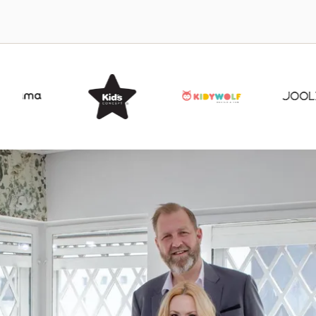
Item
3
of
15