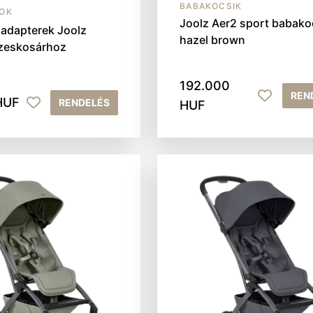
BABAKOCSIK
OK
Joolz Aer2 sport babako
adapterek Joolz
hazel brown
zeskosárhoz
192.000
REN
HUF
RENDELÉS
HUF