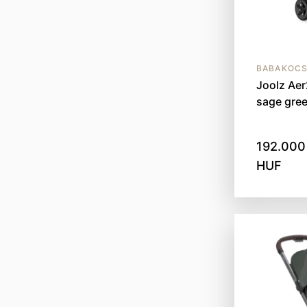
BABAKOCS
Joolz Aer
sage gre
192.000
HUF