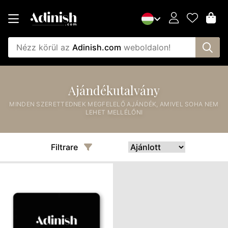
Nézz körül az
Adinish.com
weboldalon!
Ajándékutalvány
MINDEN SZERETTEDNEK MEGFELELŐ AJÁNDÉK, AMIVEL SOHA NEM
LEHET MELLÉLŐNI
Filtrare