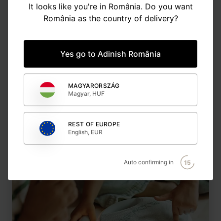
It looks like you're in România. Do you want
România as the country of delivery?
Yes go to Adinish România
MAGYARORSZÁG
Jucării motrice / de activitate
Magyar, HUF
REST OF EUROPE
English, EUR
Auto confirming in
14