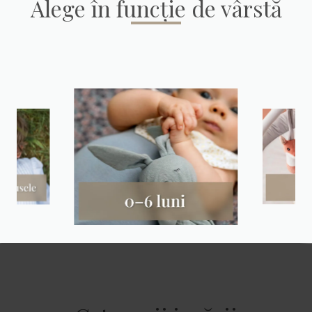
Alege în funcție de vârstă
Item
1
of