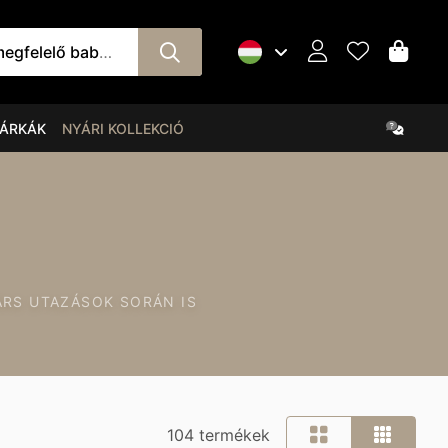
orító övet és babafészket!
ÁRKÁK
NYÁRI KOLLEKCIÓ
ÁRS UTAZÁSOK SORÁN IS
104 termékek