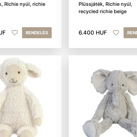
, Richie nyúl, richie
Plüssjáték, Richie nyúl,
recycled richie beige
UF
6.400 HUF
RENDELÉS
REN