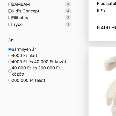
Plüssjáték
BAMBAM
4
grey
Kid's Concept
4
Filibabba
2
Tryco
1
6.400 H
Ár
Bármilyen ár
4000 Ft alatt
4000 Ft és 40 000 Ft között
40 000 Ft és 200 000 Ft
között
200 000 Ft felett