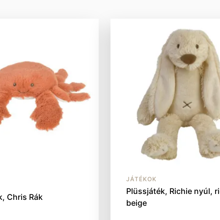
JÁTÉKOK
Plüssjáték, Richie nyúl, r
k, Chris Rák
beige