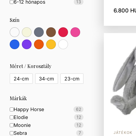
6-12 hónapos
13
6.800 H
Szín
Méret / Korosztály
24-cm
34-cm
23-cm
Márkák
Happy Horse
62
Elodie
12
Moonie
12
Sebra
JÁTÉKOK
7