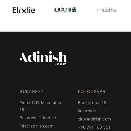
BUKAREST
KOLOZSVÁR
Pictor G.D. Mirea utca.
Brașov utca 19.
18
Kolozsvár
Bukarest, 1. kerület
cluj@adinish.com
info@adinish.com
+40 741 160 551