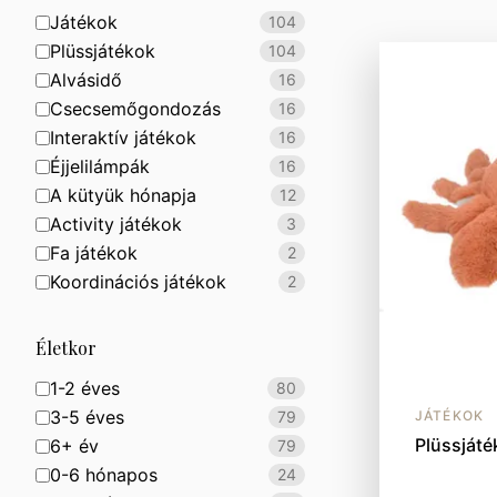
Játékok
104
Plüssjátékok
104
Alvásidő
16
Csecsemőgondozás
16
Interaktív játékok
16
Éjjelilámpák
16
A kütyük hónapja
12
Activity játékok
3
Fa játékok
2
Koordinációs játékok
2
Életkor
1-2 éves
80
3-5 éves
79
JÁTÉKOK
Plüssjáté
6+ év
79
0-6 hónapos
24