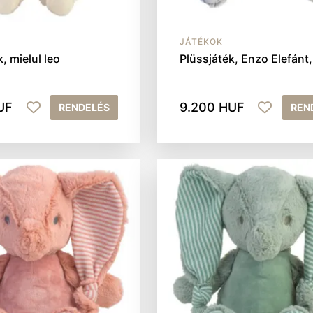
JÁTÉKOK
, mielul leo
Plüssjáték, Enzo Elefánt
UF
9.200 HUF
RENDELÉS
REN