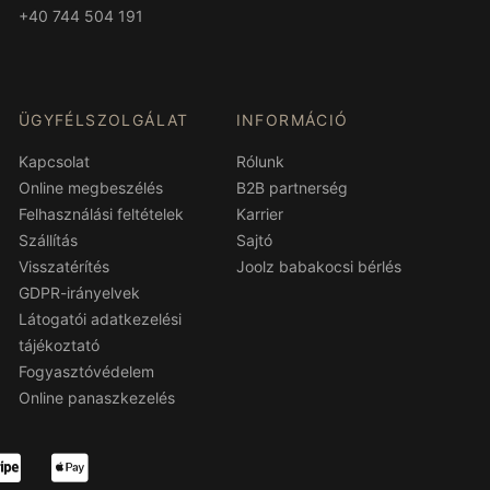
+40 744 504 191
ÜGYFÉLSZOLGÁLAT
INFORMÁCIÓ
Kapcsolat
Rólunk
Online megbeszélés
B2B partnerség
Felhasználási feltételek
Karrier
Szállítás
Sajtó
Visszatérítés
Joolz babakocsi bérlés
GDPR-irányelvek
Látogatói adatkezelési
tájékoztató
Fogyasztóvédelem
Online panaszkezelés