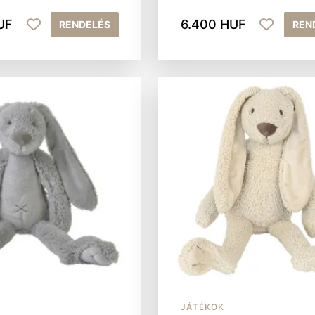
UF
6.400 HUF
RENDELÉS
REN
JÁTÉKOK