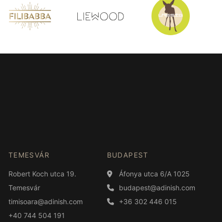
TEMESVÁR
BUDAPEST
Robert Koch utca 19.
Áfonya utca 6/A 1025
Temesvár
budapest@adinish.com
timisoara@adinish.com
+36 302 446 015
+40 744 504 191