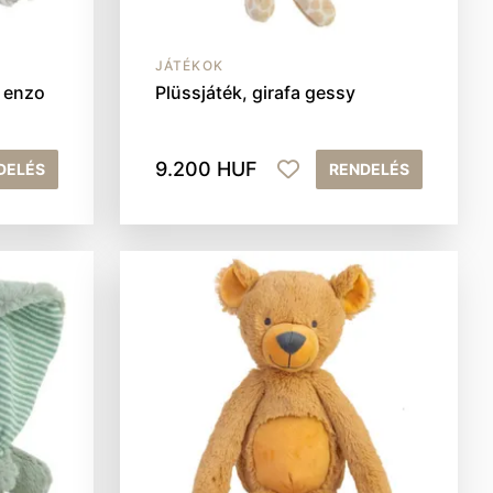
JÁTÉKOK
, enzo
Plüssjáték, girafa gessy
9.200 HUF
DELÉS
RENDELÉS