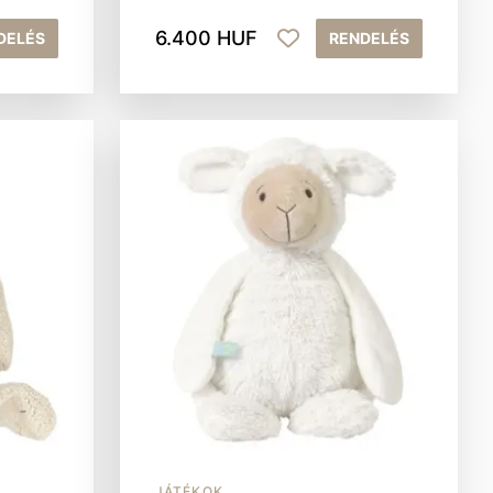
6.400 HUF
DELÉS
RENDELÉS
JÁTÉKOK