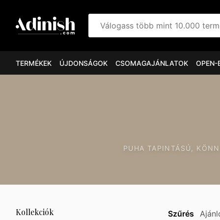
Válogass több mint 10.000 ter
TERMÉKEK
ÚJDONSÁGOK
CSOMAGAJÁNLATOK
OPEN-
PUHA TAPINTÁSÚ, KÖNN
Kollekciók
Szűrés