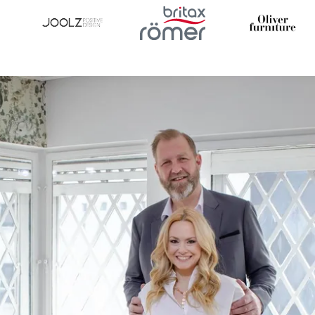
Item
5
of
15