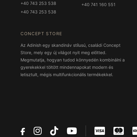
+40 743 253 538
+40 741 160 551
+40 743 253 538
CONCEPT STORE
Az Adinish egy skandináv stílusú, családi Concept
Store, mely egy új világot nyit meg előtted.
Megmutatja, hogyan tudod könnyedén kombinálni a
gyerekekkel töltött mindennapokat modern és
letisztult, mégis multifunkcionális termékekkel.