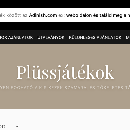
mék között az
Adinish.com
ex:
weboldalon és találd meg a megfelelő babakocsit, haslesz
BOX AJÁNLATOK
UTALVÁNYOK
KÜLÖNLEGES AJÁNLATOK
M
Plüssjátékok
YEN FOGHATÓ A KIS KEZEK SZÁMÁRA, ÉS TÖKÉLETES T