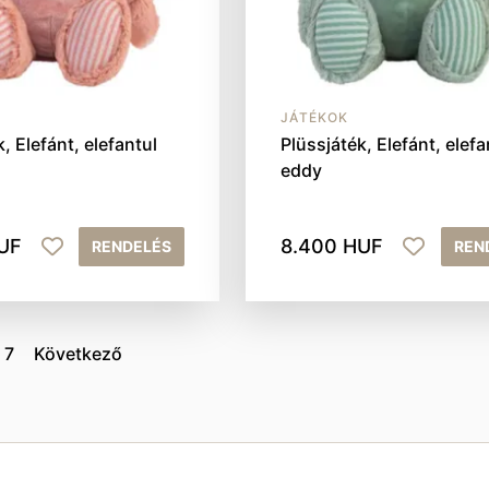
JÁTÉKOK
, Elefánt, elefantul
Plüssjáték, Elefánt, elefa
eddy
UF
8.400 HUF
RENDELÉS
REN
7
Következő