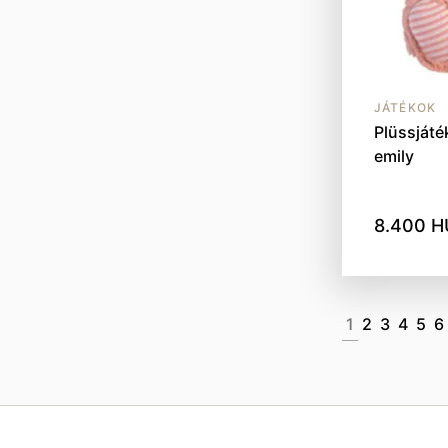
JÁTÉKOK
Plüssjáték
emily
8.400 H
1
2
3
4
5
6