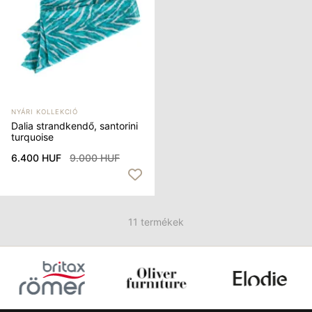
NYÁRI KOLLEKCIÓ
Dalia strandkendő, santorini
turquoise
6.400 HUF
9.000 HUF
11 termékek
Item