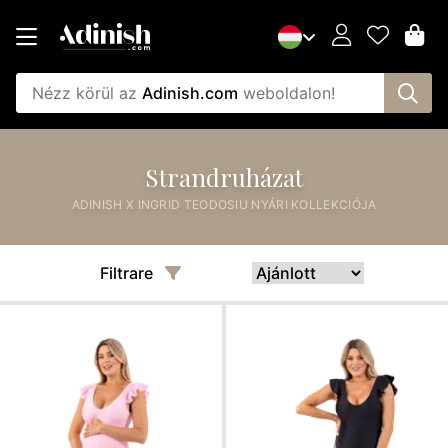
Nézz körül az
Adinish.com
weboldalon!
Strandruházat
ADINISH X INGRID TEODOSIU NYÁRI KOLLEKCIÓJA
Filtrare