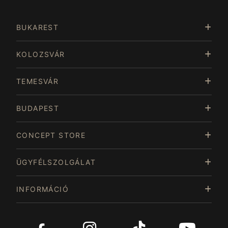
3
of
BUKAREST
15
KOLOZSVÁR
TEMESVÁR
BUDAPEST
CONCEPT STORE
ÜGYFÉLSZOLGÁLAT
INFORMÁCIÓ