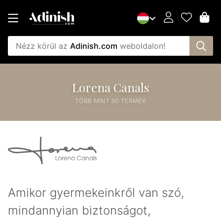
Nézz körül az
Adinish.com
weboldalon!
Lorena Canals
TÖBB MINT 30 TERMÉK
Amikor gyermekeinkről van szó,
mindannyian biztonságot,