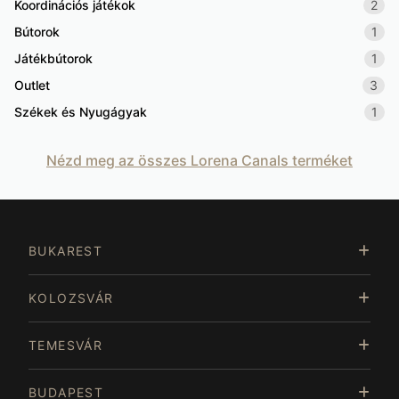
Koordinációs játékok
2
Bútorok
1
Játékbútorok
1
Outlet
3
Székek és Nyugágyak
1
Nézd meg az összes Lorena Canals terméket
BUKAREST
KOLOZSVÁR
TEMESVÁR
BUDAPEST