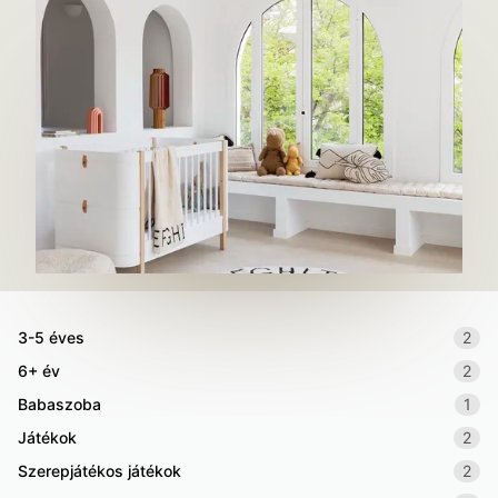
3-5 éves
2
6+ év
2
Babaszoba
1
Játékok
2
Szerepjátékos játékok
2