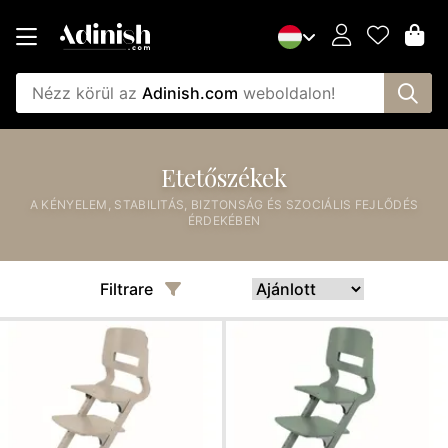
Nézz körül az
Adinish.com
weboldalon!
Etetőszékek
A KÉNYELEM, STABILITÁS, BIZTONSÁG ÉS SZOCIÁLIS FEJLŐDÉS
ÉRDEKÉBEN
Filtrare