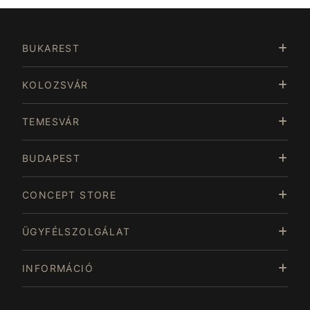
Item
5
of
BUKAREST
15
KOLOZSVÁR
TEMESVÁR
BUDAPEST
CONCEPT STORE
ÜGYFÉLSZOLGÁLAT
INFORMÁCIÓ