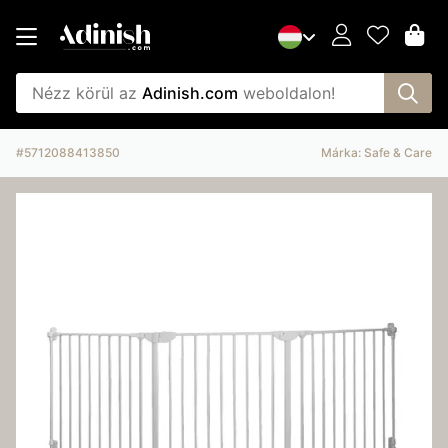
Nézz körül az
Adinish.com
weboldalon!
#5712088413850
Márka: Safe & Care