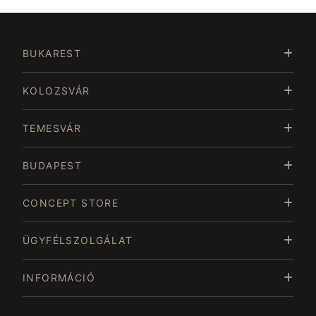
Item
4
of
BUKAREST
15
KOLOZSVÁR
TEMESVÁR
BUDAPEST
CONCEPT STORE
ÜGYFÉLSZOLGÁLAT
INFORMÁCIÓ