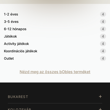
1-2 éves
4
3-5 éves
4
6-12 hónapos
4
Játékok
4
Activity játékok
4
Koordinációs játékok
4
Outlet
4
Nézd meg az összes bObles terméket
BUKAREST
KOLOZSVÁR