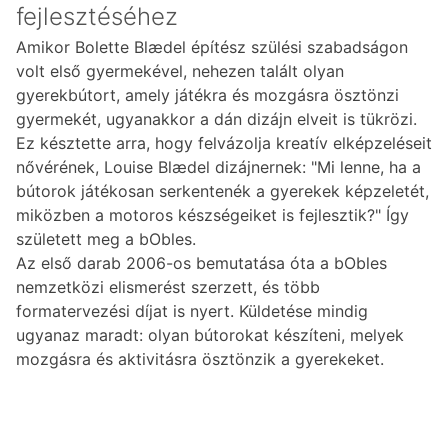
fejlesztéséhez
Amikor Bolette Blædel építész szülési szabadságon
volt első gyermekével, nehezen talált olyan
gyerekbútort, amely játékra és mozgásra ösztönzi
gyermekét, ugyanakkor a dán dizájn elveit is tükrözi.
Ez késztette arra, hogy felvázolja kreatív elképzeléseit
nővérének, Louise Blædel dizájnernek: "Mi lenne, ha a
bútorok játékosan serkentenék a gyerekek képzeletét,
miközben a motoros készségeiket is fejlesztik?" Így
született meg a bObles.
Az első darab 2006-os bemutatása óta a bObles
nemzetközi elismerést szerzett, és több
formatervezési díjat is nyert. Küldetése mindig
ugyanaz maradt: olyan bútorokat készíteni, melyek
mozgásra és aktivitásra ösztönzik a gyerekeket.