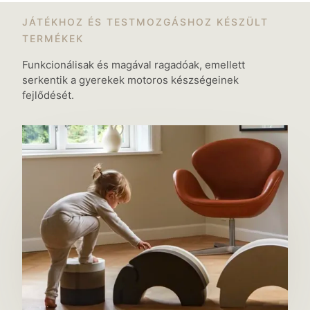
JÁTÉKHOZ ÉS TESTMOZGÁSHOZ KÉSZÜLT
TERMÉKEK
Funkcionálisak és magával ragadóak, emellett
serkentik a gyerekek motoros készségeinek
fejlődését.