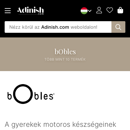
Nézz körül az
Adinish.com
weboldalon!
bObles
TÖBB MINT 10 TERMÉK
A gyerekek motoros készségeinek