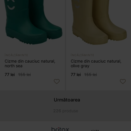
ÎNCĂLȚĂMINTE
ÎNCĂLȚĂMINTE
Cizme din cauciuc natural,
Cizme din cauciuc natural,
north sea
olive gray
77 lei
155 lei
77 lei
155 lei
Următoarea
226
produse