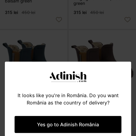
balsam green
green
315 lei
450 lei
315 lei
450 lei
It looks like you're in România. Do you want
România as the country of delivery?
ÎNCĂLȚĂMINTE
ÎNCĂLȚĂMINTE
Cizme de iarnă îmblănite,
Cizme de iarnă îmblănite,
blue nights
raisin
Yes go to Adinish România
178 lei
255 lei
178 lei
255 lei