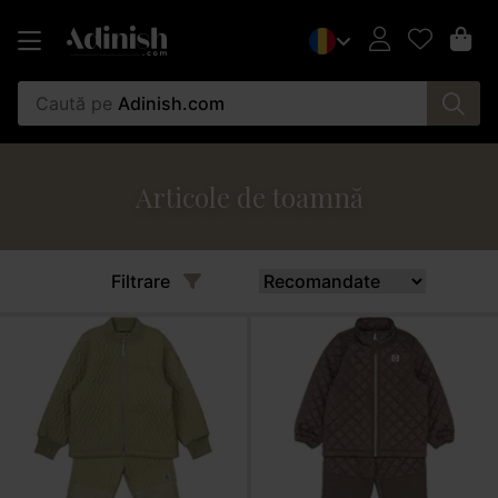
Caută pe
Adinish.com
Articole de toamnă
Filtrare