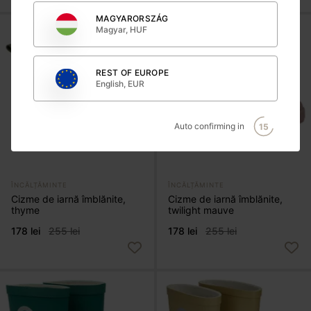
MAGYARORSZÁG
Magyar, HUF
REST OF EUROPE
English, EUR
Auto confirming in
14
ÎNCĂLȚĂMINTE
ÎNCĂLȚĂMINTE
Cizme de iarnă îmblănite,
Cizme de iarnă îmblănite,
thyme
twilight mauve
178 lei
255 lei
178 lei
255 lei