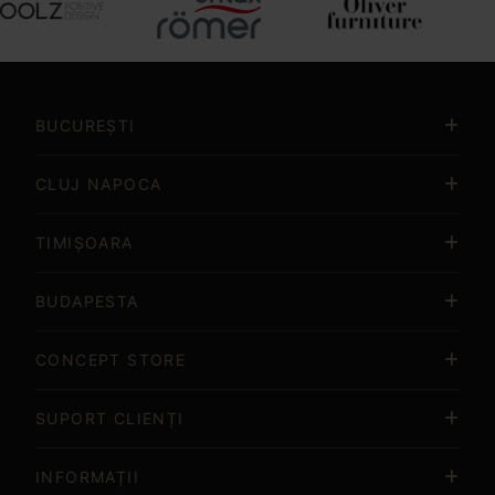
Item
3
of
BUCUREȘTI
15
CLUJ NAPOCA
TIMIȘOARA
BUDAPESTA
CONCEPT STORE
SUPORT CLIENȚI
INFORMAȚII