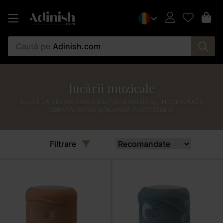
Caută pe
Adinish.com
Jucării muzicale
AJUTĂ LA DEZVOLTAREA SIMȚULUI MUZICAL, ÎNCURAJEAZĂ
CREATIVITATEA ȘI ALUNGĂ PLICTISEALA!
Filtrare