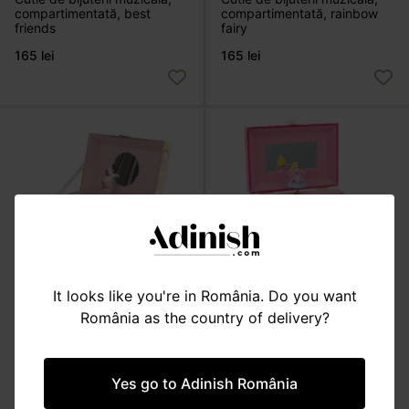
compartimentată, best
compartimentată, rainbow
friends
fairy
165 lei
165 lei
It looks like you're in România. Do you want
România as the country of delivery?
JUCĂRII
JUCĂRII
Cutie de bijuterii muzicală,
Cutie de bijuterii muzicală,
compartimentată, unicorn
cu 2 sertare, Princess
Yes go to Adinish România
125 lei
190 lei