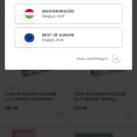
MAGYARORSZÁG
Magyar, HUF
REST OF EUROPE
English, EUR
Auto confirming in
15
JUCĂRII
JUCĂRII
Cutie de bijuterii muzicală,
Cutie de bijuterii muzicală,
cu 3 sertare, enchanted
cu 3 sertare, fantasy
180 lei
170 lei