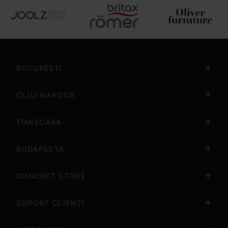
Item
3
of
BUCUREȘTI
15
CLUJ NAPOCA
TIMIȘOARA
BUDAPESTA
CONCEPT STORE
SUPORT CLIENȚI