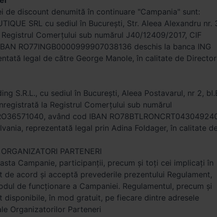
ei
i de discount denumită în continuare "Campania" sunt:
QUE SRL cu sediul în București, Str. Aleea Alexandru nr. 
la Registrul Comerțului sub numărul J40/12409/2017, CIF
IBAN RO77INGB0000999907038136 deschis la banca ING
tată legal de către George Manole, în calitate de Director
ng S.R.L., cu sediul în București, Aleea Postavarul, nr 2, bl.
 înregistrată la Registrul Comerțului sub numărul
 RO36571040, având cod IBAN RO78BTLRONCRT04304924
lvania, reprezentată legal prin Adina Foldager, în calitate d
re ORGANIZATORI PARTENERI
asta Campanie, participanții, precum și toți cei implicați în
 de acord și acceptă prevederile prezentului Regulament,
odul de funcționare a Campaniei. Regulamentul, precum și
t disponibile, în mod gratuit, pe fiecare dintre adresele
ale Organizatorilor Parteneri