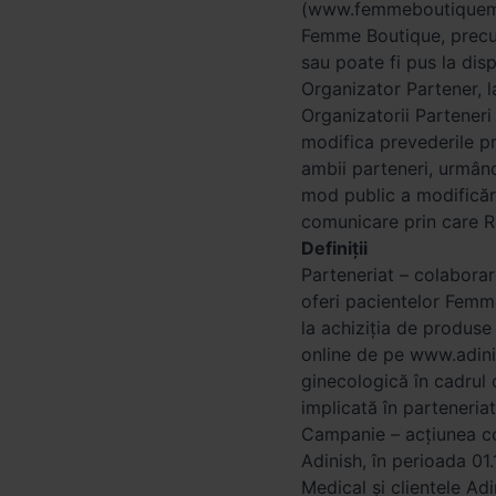
(www.femmeboutiquemedi
Femme Boutique, precu
sau poate fi pus la disp
Organizator Partener, la
Organizatorii Parteneri
modifica prevederile p
ambii parteneri, urmând
mod public a modificări
comunicare prin care Re
Definiții
Parteneriat – colabora
oferi pacientelor Femme
la achiziția de produse
online de pe www.adini
ginecologică în cadrul 
implicată în parteneriat
Campanie – acțiunea c
Adinish, în perioada 01
Medical și clientele Ad