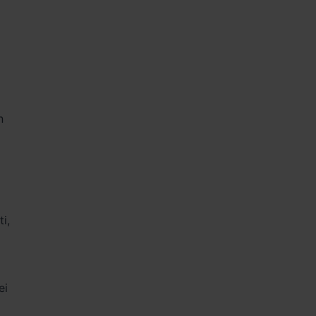
n
i,
ei