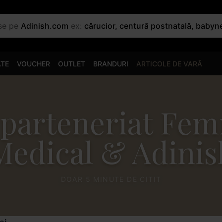
use pe
Adinish.com
ex:
cărucior, centură postnatală, babyn
ATE
VOUCHER
OUTLET
BRANDURI
ARTICOLE DE VARĂ
parteneriat Fe
Medical & Adinis
DOAR 5 MINUTE DE CITIT