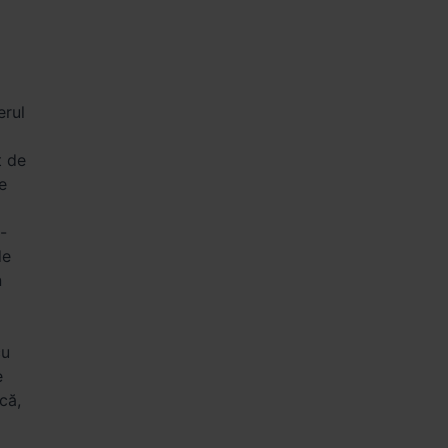
erul
t de
e
-
de
n
cu
e
că,