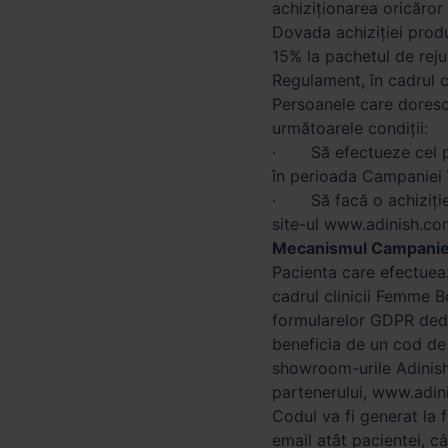
achiziționarea oricăror
Dovada achiziției prod
15% la pachetul de reju
Regulament, în cadrul 
Persoanele care doresc
următoarele condiții:
· Să efectueze cel puț
în perioada Campaniei î
· Să facă o achiziție 
site-ul www.adinish.co
Mecanismul Campanie
Pacienta care efectuea
cadrul clinicii Femme B
formularelor GDPR dedi
beneficia de un cod de 
showroom-urile Adinish d
partenerului, www.adin
Codul va fi generat la f
email atât pacientei, c