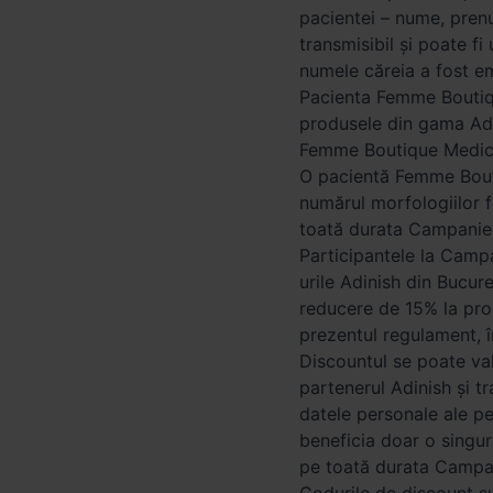
pacientei – nume, pren
transmisibil și poate f
numele căreia a fost em
Pacienta Femme Boutiqu
produsele din gama Adi
Femme Boutique Medical
O pacientă Femme Bouti
numărul morfologiilor fe
toată durata Campaniei
Participantele la Camp
urile Adinish din Bucur
reducere de 15% la pro
prezentul regulament, î
Discountul se poate val
partenerul Adinish și 
datele personale ale pe
beneficia doar o singu
pe toată durata Campan