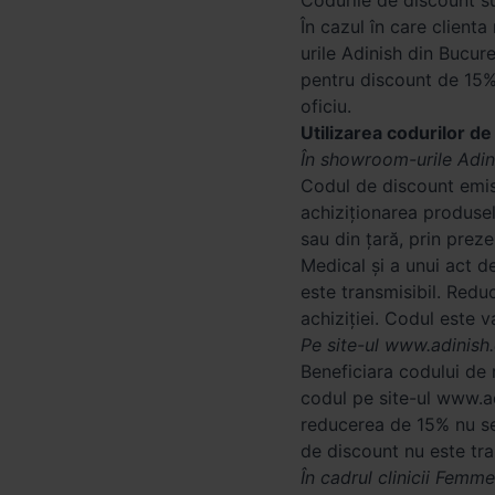
Codurile de discount su
În cazul în care client
urile Adinish din Bucur
pentru discount de 15%
oficiu.
Utilizarea codurilor d
În showroom-urile Adin
Codul de discount emis
achiziționarea produse
sau din țară, prin prez
Medical și a unui act de
este transmisibil. Red
achiziției. Codul este 
Pe site-ul www.adinish
Beneficiara codului de
codul pe site-ul www.ad
reducerea de 15% nu se
de discount nu este tra
În cadrul clinicii Femm