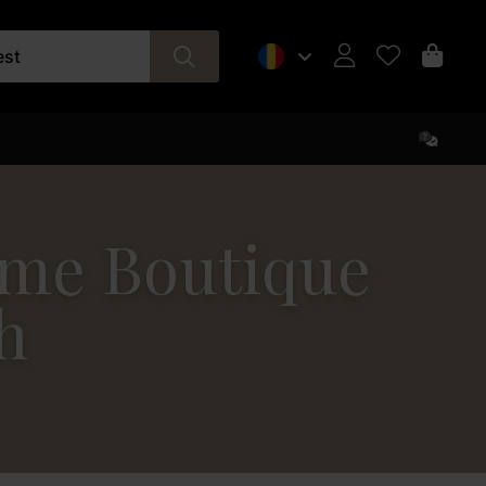
est
mme Boutique
h