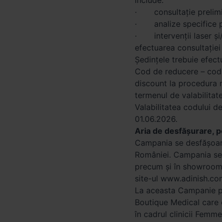
include:
· consultație prelimin
· analize specifice p
· intervenții laser și
efectuarea consultației
Ședințele trebuie efect
Cod de reducere – cod 
discount la procedura 
termenul de valabilitat
Valabilitatea codului d
01.06.2026.
Aria de desfășurare, p
Campania se desfășoară 
României. Campania se 
precum și în showroom-u
site-ul www.adinish.co
La aceasta Campanie po
Boutique Medical care 
în cadrul clinicii Femm