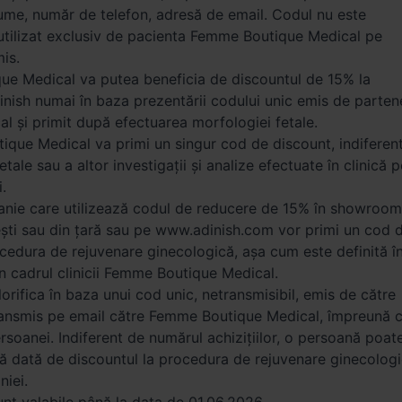
ume, număr de telefon, adresă de email. Codul nu este
i utilizat exclusiv de pacienta Femme Boutique Medical pe
is.
e Medical va putea beneficia de discountul de 15% la
nish numai în baza prezentării codului unic emis de parten
 și primit după efectuarea morfologiei fetale.
que Medical va primi un singur cod de discount, indiferen
tale sau a altor investigații și analize efectuate în clinică p
.
anie care utilizează codul de reducere de 15% în showroom
ești sau din țară sau pe www.adinish.com vor primi un cod 
cedura de rejuvenare ginecologică, așa cum este definită î
n cadrul clinicii Femme Boutique Medical.
orifica în baza unui cod unic, netransmisibil, emis de către
transmis pe email către Femme Boutique Medical, împreună 
rsoanei. Indiferent de numărul achizițiilor, o persoană poat
ră dată de discountul la procedura de rejuvenare ginecologi
iei.