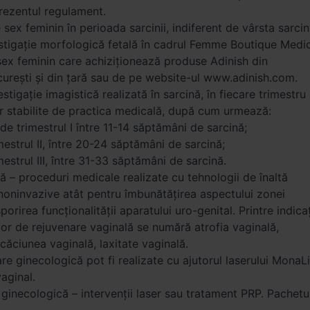
rezentul regulament.
ex feminin în perioada sarcinii, indiferent de vârsta sarcini
stigație morfologică fetală în cadrul Femme Boutique Medic
sex feminin care achiziționează produse Adinish din
urești și din țară sau de pe website-ul www.adinish.com.
stigație imagistică realizată în sarcină, în fiecare trimestru
ar stabilite de practica medicală, după cum urmează:
 trimestrul I între 11-14 săptămâni de sarcină;
trul II, între 20-24 săptămâni de sarcină;
trul III, între 31-33 săptămâni de sarcină.
 – proceduri medicale realizate cu tehnologii de înaltă
noninvazive atât pentru îmbunătățirea aspectului zonei
porirea funcționalității aparatului uro-genital. Printre indicaț
or de rejuvenare vaginală se numără atrofia vaginală,
scăciunea vaginală, laxitate vaginală.
re ginecologică pot fi realizate cu ajutorul laserului MonaL
aginal.
ginecologică – intervenții laser sau tratament PRP. Pachetu