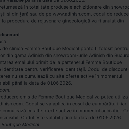
nt valabile până la data de 01.06.2026.
a returnează în totalitate produsele achiziționare din showr
ești și din țară sau de pe www.adinish.com, codul de reduce
 la procedura de rejuvenare ginecologică va fi anulat din
e discount
ish:
 de clinica Femme Boutique Medical poate fi folosit pentru
lor din gama Adinish din showroom-urile Adinish din Bucure
entarea emailului primit de la partenerul Femme Boutique
 identitate pentru verificarea identității. Codul de discount
ucerea nu se cumulează cu alte oferte active în momentul
valabil până la data de 01.06.2026.
.com:
 reducere emis de Femme Boutique Medical va putea utiliza
inish.com. Codul se va aplica în coșul de cumpărături, iar
 cumulează cu alte oferte active în momentul achiziției. C
nsmisibil. Codul este valabil până la data de 01.06.2026.
e Boutique Medical