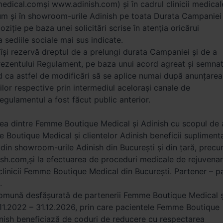
cal.comși www.adinish.com) și în cadrul clinicii medical
m și în showroom-urile Adinish pe toata Durata Campaniei
oziție pe baza unei solicitări scrise în atenția oricărui
 sediile sociale mai sus indicate.
 își rezervă dreptul de a prelungi durata Campaniei și de a
rezentului Regulament, pe baza unui acord agreat și semna
 ca astfel de modificări să se aplice numai după anunțarea
lor respective prin intermediul acelorași canale de
gulamentul a fost făcut public anterior.
rea dintre Femme Boutique Medical și Adinish cu scopul de 
 Boutique Medical și clientelor Adinish beneficii supliment
 din showroom-urile Adinish din București și din țară, precu
sh.com,și la efectuarea de proceduri medicale de rejuvena
clinicii Femme Boutique Medical din București. Partener – p
.
omună desfășurată de partenerii Femme Boutique Medical ș
.11.2022 – 31.12.2026, prin care pacientele Femme Boutique
inish beneficiază de coduri de reducere cu respectarea