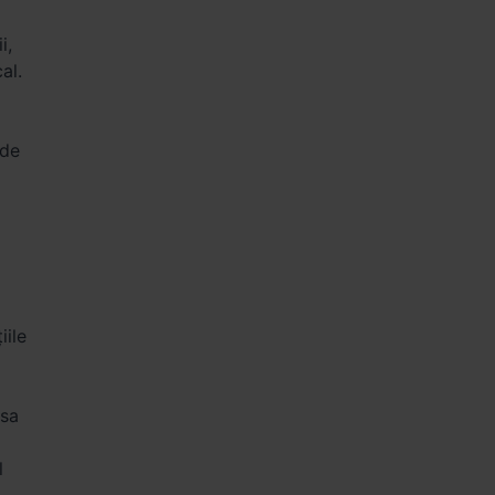
i,
al.
 de
iile
isa
l