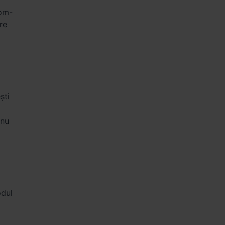
oom-
re
ști
 nu
odul