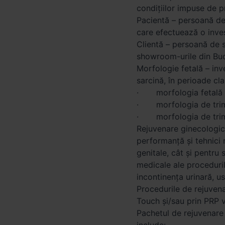
condițiilor impuse de p
Pacientă – persoană de s
care efectuează o inve
Clientă – persoană de 
showroom-urile din Buc
Morfologie fetală – inve
sarcină, în perioade cl
· morfologia fetală de
· morfologia de trimes
· morfologia de trimes
Rejuvenare ginecologică
performanță și tehnici 
genitale, cât și pentru s
medicale ale proceduril
incontinența urinară, u
Procedurile de rejuvena
Touch și/sau prin PRP v
Pachetul de rejuvenare 