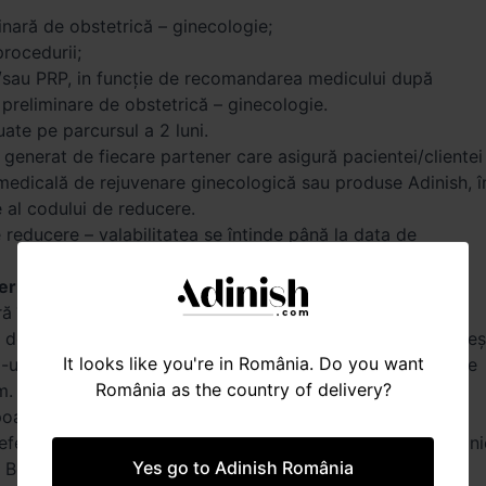
ară de obstetrică – ginecologie;
rocedurii;
/sau PRP, in funcție de recomandarea medicului după
 preliminare de obstetrică – ginecologie.
uate pe parcursul a 2 luni.
generat de fiecare partener care asigură pacientei/clientei
medicală de rejuvenare ginecologică sau produse Adinish, î
e al codului de reducere.
e reducere – valabilitatea se întinde până la data de
erioada și condițiile Campaniei
în perioada 01.11.2022 – 31.12.2026, pe întreg teritoriul
desfășoară în clinica Femme Boutique Medical din Bucureșt
It looks like you're in România. Do you want
rile Adinish din București și din țară, precum și online pe
România as the country of delivery?
m.
ate participa orice pacientă gravidă a clinicii Femme
efectuează minim o morfologie fetală în perioada Campani
Yes go to Adinish România
e Boutique Medical pentru a obține discountul de 15% la