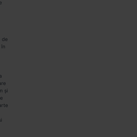
e
t de
 în
a
are
m și
re
arte
i