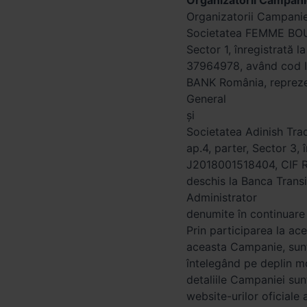
Organizatorii Campani
Organizatorii Campanie
Societatea FEMME BOUTI
Sector 1, înregistrată 
37964978, având cod 
BANK România, reprezen
General
și
Societatea Adinish Tradi
ap.4, parter, Sector 3,
J2018001518404, CIF
deschis la Banca Transi
Administrator
denumite în continua
Prin participarea la ace
aceasta Campanie, sunt
întelegând pe deplin m
detaliile Campaniei sun
website-urilor oficiale 