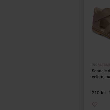
ÎNCĂLȚĂM
Sandale d
velcro, 
210 lei