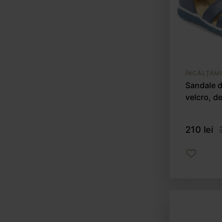
ÎNCĂLȚĂM
Sandale d
velcro, d
210 lei