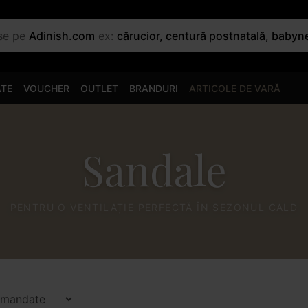
use pe
Adinish.com
ex:
cărucior, centură postnatală, babyn
ATE
VOUCHER
OUTLET
BRANDURI
ARTICOLE DE VARĂ
Sandale
PENTRU O VENTILAȚIE PERFECTĂ ÎN SEZONUL CALD