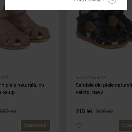
INTE
ÎNCĂLȚĂMINTE
in piele naturală, cu
Sandale din piele natural
make-up
velcro, navy
300 lei
210 lei
300 lei
COMANDĂ
COM