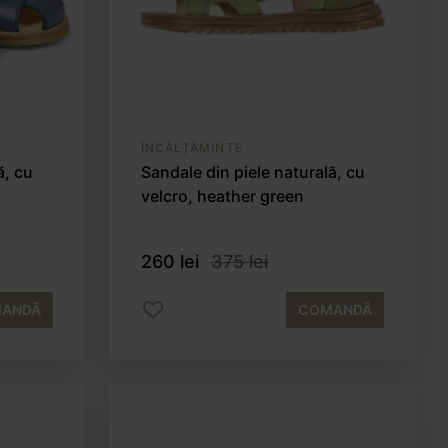
ÎNCĂLȚĂMINTE
ă, cu
Sandale din piele naturală, cu
velcro, heather green
260 lei
375 lei
ANDĂ
COMANDĂ