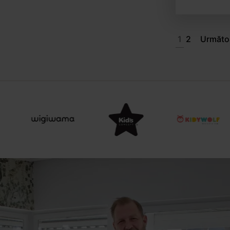
1
2
Următo
Item
3
of
15