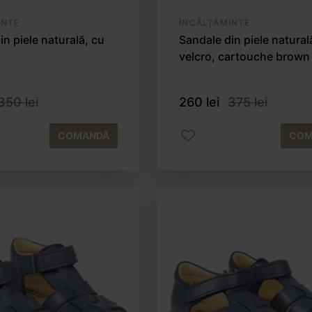
INTE
ÎNCĂLȚĂMINTE
in piele naturală, cu
Sandale din piele natural
velcro, cartouche brown
350 lei
260 lei
375 lei
COMANDĂ
COM