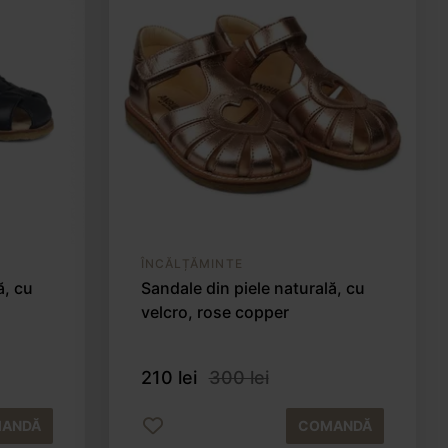
ÎNCĂLȚĂMINTE
ă, cu
Sandale din piele naturală, cu
velcro, rose copper
210 lei
300 lei
ANDĂ
COMANDĂ