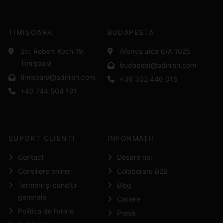
TIMIȘOARA
BUDAPESTA
Str. Robert Koch 19,
Áfonya utca 6/A 1025
Timișoara
budapest@adinish.com
timisoara@adinish.com
+36 302 446 015
+40 744 504 191
SUPORT CLIENȚI
INFORMAȚII
Contact
Despre noi
Consiliere online
Colaborare B2B
Termeni și condiții
Blog
generale
Cariere
Politica de livrare
Presă