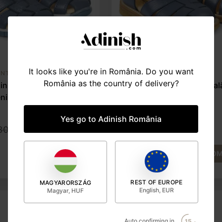
It looks like you're in România. Do you want
INTE
ÎNCĂLȚĂMINTE
România as the country of delivery?
in piele naturală, cu
Sandale din piele natural
enim blue
velcro, denim blue
Yes go to Adinish România
300 lei
210 lei
300 lei
COMANDĂ
COM
REST OF EUROPE
MAGYARORSZÁG
English, EUR
Magyar, HUF
Auto confirming in
14