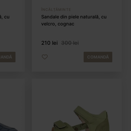
ÎNCĂLȚĂMINTE
ă, cu
Sandale din piele naturală, cu
velcro, cognac
210 lei
300 lei
ANDĂ
COMANDĂ