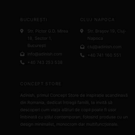
BUCUREȘTI
CLUJ NAPOCA
Str. Pictor G.D. Mirea
Str. Brașov 19, Cluj-
18, Sector 1,
Napoca
București
cluj@adinish.com
info@adinish.com
+40 741 160 551
+40 743 253 538
CONCEPT STORE
Adinish, primul Concept Store de inspirație scandinavă
din Romania, dedicat întregii familii, te invită să
descoperi cum viața alături de copii poate fi usor
îmbinată cu stilul contemporan, folosind produse cu un
design minimalist, monocrom dar multifuncționale.