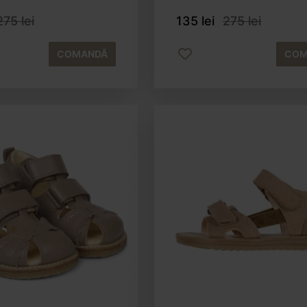
275 lei
135 lei
275 lei
COMANDĂ
COM