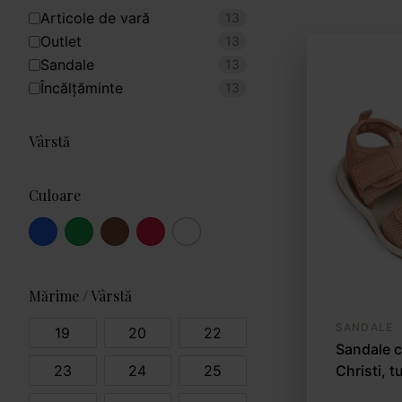
Articole de vară
13
Outlet
13
Sandale
13
Încălțăminte
13
Vârstă
Culoare
Mărime / Vârstă
SANDALE
19
20
22
Sandale c
23
24
25
Christi, 