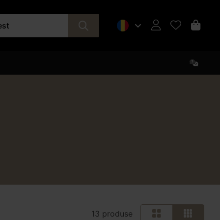
est
13 produse