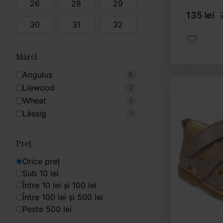
26
28
29
135 lei
30
31
32
Mărci
Angulus
8
Liewood
2
Wheat
2
Lässig
1
Preț
Orice preț
Sub 10 lei
Între 10 lei și 100 lei
Între 100 lei și 500 lei
Peste 500 lei