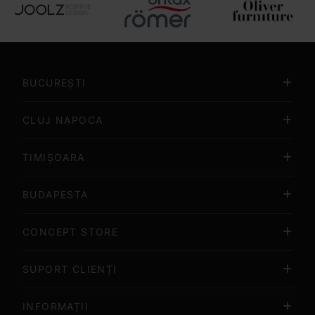
Item
2
of
BUCUREȘTI
15
CLUJ NAPOCA
TIMIȘOARA
BUDAPESTA
CONCEPT STORE
SUPORT CLIENȚI
INFORMAȚII