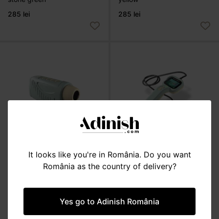
285 lei
285 lei
It looks like you're in România. Do you want
JUCĂRII
România as the country of delivery?
JUCĂRII
Cameră portabilă pentru
Cameră digitală nocturnă, cu
explorat natura,
infraroșu, KIDYVISION
KIDYEXPLORE
Yes go to Adinish România
465 lei
260 lei