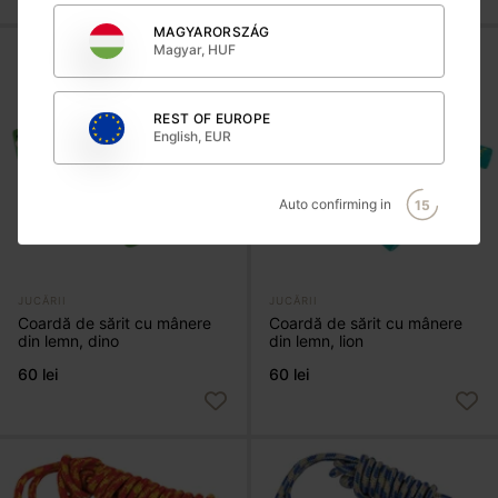
MAGYARORSZÁG
Magyar, HUF
REST OF EUROPE
English, EUR
Auto confirming in
15
JUCĂRII
JUCĂRII
Coardă de sărit cu mânere
Coardă de sărit cu mânere
din lemn, dino
din lemn, lion
60 lei
60 lei