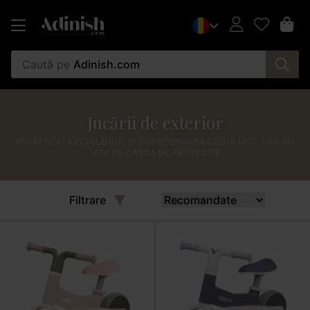
Caută pe
Adinish.com
Jucării de exterior
ANTRENEAZĂ ECHILIBRUL ȘI COORDONAREA CELOR MICI, DAR NU
UITA DE CASCA DE PROTECȚIE
Filtrare