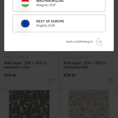
MAGYARORSZÁG
Magyar, HUF
REST OF EUROPE
English, EUR
Auto confirming in
12
DECOR INTERIOR
DECOR INTERIOR
Rolă tapet, 208 x 300 H,
Rolă tapet, 208 x 300 H,
moments ivory
moments mint
928 lei
928 lei