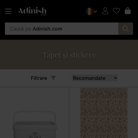
Caută pe
Adinish.com
Tapet și stickere
Filtrare