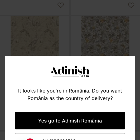
It looks like you're in România. Do you want
DECOR INTERIOR
DECOR INTERIOR
România as the country of delivery?
Rolă tapet, 208 x 300 H, fox
Rolă tapet, 208 x 300 H,
and fly away
milky garden
928 lei
928 lei
Yes go to Adinish România