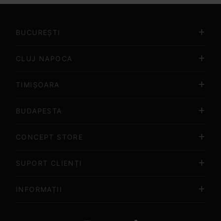
Item
3
of
BUCUREȘTI
15
CLUJ NAPOCA
TIMIȘOARA
BUDAPESTA
CONCEPT STORE
SUPORT CLIENȚI
INFORMAȚII