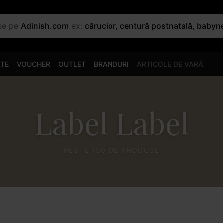
use pe
Adinish.com
ex:
cărucior, centură postnatală, babyn
ATE
VOUCHER
OUTLET
BRANDURI
ARTICOLE DE VARĂ
Label Label
PESTE 150 DE PRODUSE