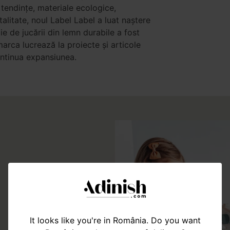
 tendințe, materiale ecologice,
talitate, noul Label Label a luat naștere
ție de jucării din lemn durabile a fost
arca lucrează la proiecte și articole
ontinua expansiunea.
It looks like you're in România. Do you want