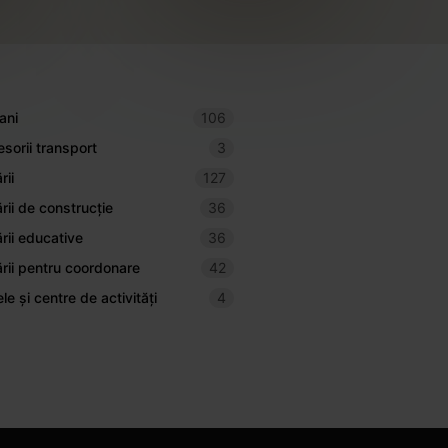
ani
106
sorii transport
3
rii
127
rii de construcție
36
rii educative
36
rii pentru coordonare
42
ele și centre de activități
4