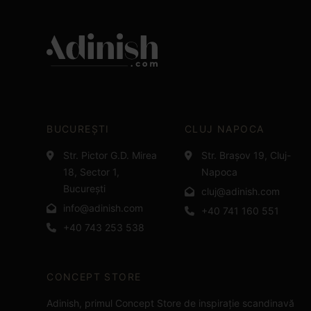
BUCUREȘTI
CLUJ NAPOCA
Str. Pictor G.D. Mirea
Str. Brașov 19, Cluj-
18, Sector 1,
Napoca
București
cluj@adinish.com
info@adinish.com
+40 741 160 551
+40 743 253 538
CONCEPT STORE
Adinish, primul Concept Store de inspirație scandinavă