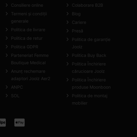
Consiliere online
Colaborare B2B
Termeni și condiții
Blog
generale
Cariere
Politica de livrare
Presă
Politica de retur
Politica de garanție
Politica GDPR
Joolz
Parteneriat Femme
Politica Buy Back
Boutique Medical
Politica Închiriere
Anunț rechemare
cărucioare Joolz
adaptori Joolz Aer2
Politica Închiriere
ANPC
produse Moonboon
SOL
Politica de montaj
mobilier