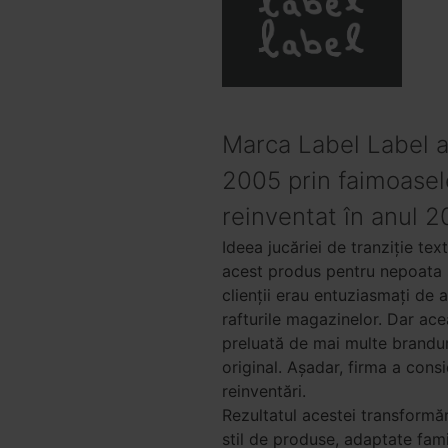
Marca Label Label a
2005 prin faimoasele 
reinventat în anul 2
Ideea jucăriei de tranziție tex
acest produs pentru nepoata s
clienții erau entuziasmați de 
rafturile magazinelor. Dar ace
preluată de mai multe brandur
original. Așadar, firma a con
reinventări.
Rezultatul acestei transformă
stil de produse, adaptate fam