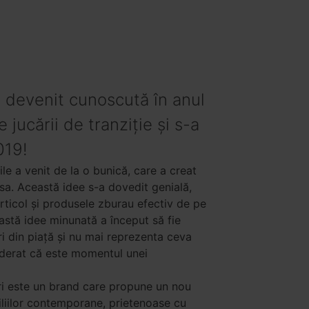
 devenit cunoscută în anul
jucării de tranziție și s-a
019!
tile a venit de la o bunică, care a creat
a. Această idee s-a dovedit genială,
articol și produsele zburau efectiv de pe
astă idee minunată a început să fie
i din piață și nu mai reprezenta ceva
siderat că este momentul unei
ri este un brand care propune un nou
iliilor contemporane, prietenoase cu