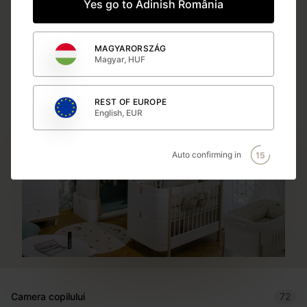
Yes go to Adinish România
atractiv, creativ si calitativ tapet – produs inovativ
pentru finisarea și decorarea pereților, modele în
tendințe, potrivite oricărui tip de amenajare si gust.
MAGYARORSZÁG
Magyar, HUF
REST OF EUROPE
English, EUR
Auto confirming in
15
Camera copilului
72