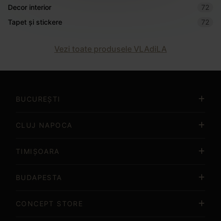
Decor interior
72
Tapet și stickere
72
Vezi toate produsele VLAdiLA
BUCUREȘTI
CLUJ NAPOCA
TIMIȘOARA
BUDAPESTA
CONCEPT STORE