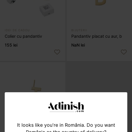
IDEI DE CADOU
BIJUTERII
Colier cu pandantiv
Pandantiv placat cu aur, b
155 lei
NaN lei
It looks like you're in România. Do you want