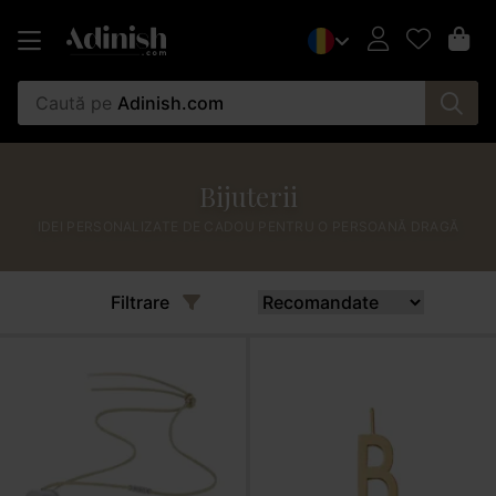
Caută pe
Adinish.com
Bijuterii
IDEI PERSONALIZATE DE CADOU PENTRU O PERSOANĂ DRAGĂ
Filtrare