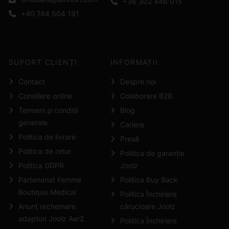
+36 302 446 015
+40 744 504 191
SUPORT CLIENȚI
INFORMAȚII
Contact
Despre noi
Consiliere online
Colaborare B2B
Termeni și condiții
Blog
generale
Cariere
Politica de livrare
Presă
Politica de retur
Politica de garanție
Politica GDPR
Joolz
Parteneriat Femme
Politica Buy Back
Boutique Medical
Politica Închiriere
Anunț rechemare
cărucioare Joolz
adaptori Joolz Aer2
Politica Închiriere