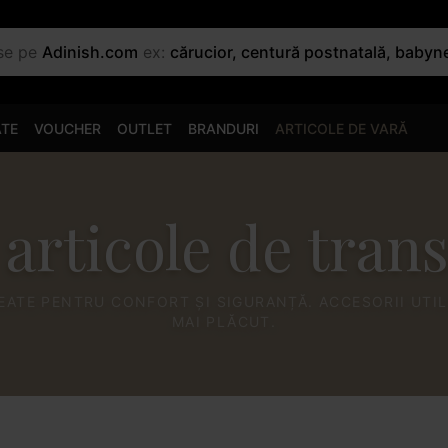
use pe
Adinish.com
ex:
cărucior, centură postnatală, babyn
ATE
VOUCHER
OUTLET
BRANDURI
ARTICOLE DE VARĂ
 articole de tran
REATE PENTRU CONFORT ȘI SIGURANȚĂ. ACCESORII UTIL
MAI PLĂCUT.