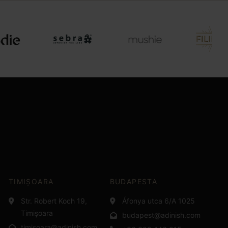
TIMIȘOARA
BUDAPESTA
Str. Robert Koch 19,
Áfonya utca 6/A 1025
Timișoara
budapest@adinish.com
timisoara@adinish.com