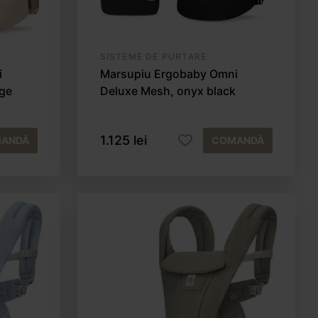
SISTEME DE PURTARE
i
Marsupiu Ergobaby Omni
ige
Deluxe Mesh, onyx black
1.125 lei
ANDĂ
COMANDĂ