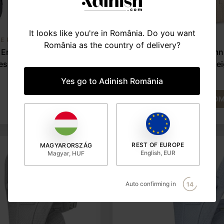
It looks like you're in România. Do you want
DE PURTARE
SISTEME DE PURTARE
România as the country of delivery?
 Ergobaby Omni
Marsupiu Ergobaby Omn
sh, graphite grey
Deluxe Mesh, natural be
Yes go to Adinish România
1.125 lei
COMANDĂ
COM
REST OF EUROPE
MAGYARORSZÁG
English, EUR
Magyar, HUF
Auto confirming in
13