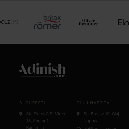
BUCUREȘTI
CLUJ NAPOCA
Str. Pictor G.D. Mirea
Str. Brașov 19, Cluj-
18, Sector 1,
Napoca
București
cluj@adinish.com