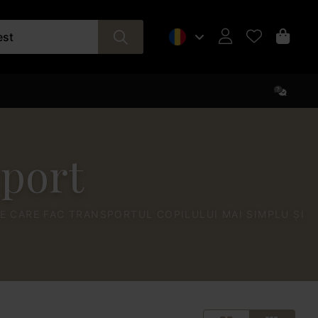
est
sport
E CARE FAC TRANSPORTUL COPILULUI MAI SIMPLU ȘI