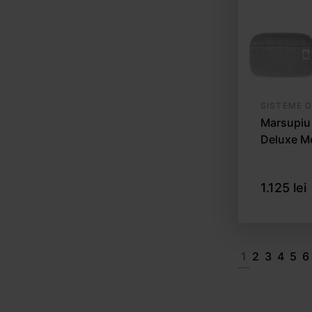
SISTEME 
Marsupiu
Deluxe Me
1.125 lei
1
2
3
4
5
6