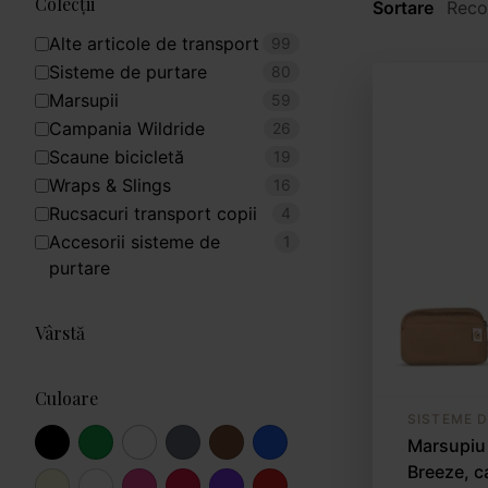
Colecții
Sortare
Alte articole de transport
99
Sisteme de purtare
80
Marsupii
59
Campania Wildride
26
Scaune bicicletă
19
Wraps & Slings
16
Rucsacuri transport copii
4
Accesorii sisteme de
1
purtare
Vârstă
Culoare
SISTEME 
Marsupiu
Breeze, 