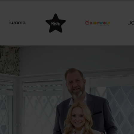
Item
3
of
15