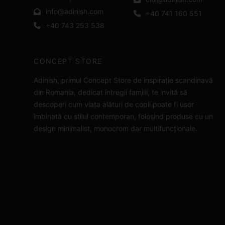
info@adinish.com
+40 741 160 551
+40 743 253 538
CONCEPT STORE
Adinish, primul Concept Store de inspirație scandinavă
din Romania, dedicat întregii familii, te invită să
descoperi cum viața alături de copii poate fi usor
îmbinată cu stilul contemporan, folosind produse cu un
design minimalist, monocrom dar multifuncționale.