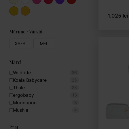
1.025 lei
Mărime / Vârstă
XS-S
M-L
Mărci
Wildride
26
Koala Babycare
25
Thule
23
ergobaby
13
Moonboon
8
Mushie
4
Preț