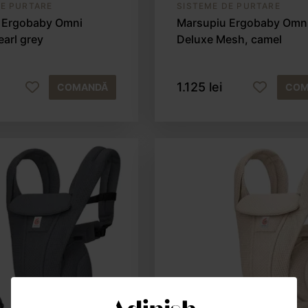
DE PURTARE
SISTEME DE PURTARE
 Ergobaby Omni
Marsupiu Ergobaby Omn
earl grey
Deluxe Mesh, camel
1.125 lei
COMANDĂ
COM