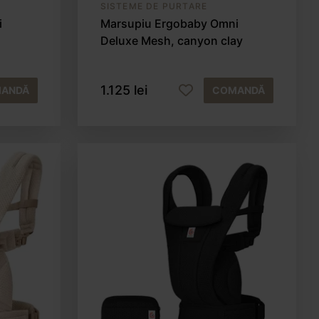
SISTEME DE PURTARE
i
Marsupiu Ergobaby Omni
Deluxe Mesh, canyon clay
1.125 lei
ANDĂ
COMANDĂ