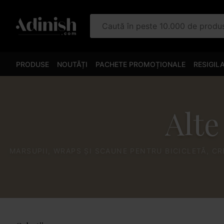
Caută în peste 10.000 de prod
PRODUSE
NOUTĂȚI
PACHETE PROMOȚIONALE
RESIGIL
Alte
MARSUPII, WRAPS ȘI SCAUNE PENTRU BICICLETĂ, C