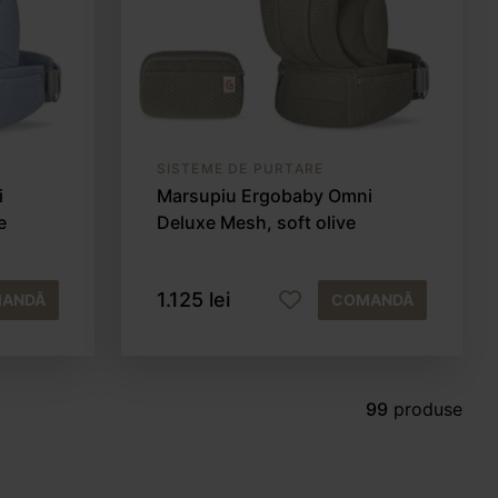
SISTEME DE PURTARE
i
Marsupiu Ergobaby Omni
e
Deluxe Mesh, soft olive
1.125 lei
ANDĂ
COMANDĂ
99
produse