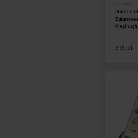
JUCĂRII
Jucărie di
Balansoar
Mașinuță,
515 lei