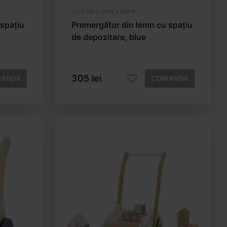
JUCĂRII DIN LEMN
 spațiu
Premergător din lemn cu spațiu
de depozitare, blue
305 lei
ANDĂ
COMANDĂ