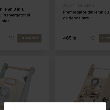
JUCĂRII DIN LEMN
n lemn 3 în 1,
Premergător din lemn cu
, Premergător și
de depozitare
 blue
465 lei
COMANDĂ
COM