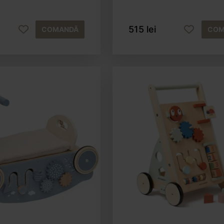
515 lei
COMANDĂ
COM