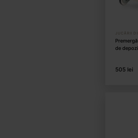
JUCĂRII D
Premergăt
de depozi
505 lei