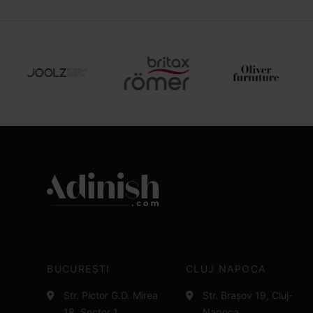
BUCUREȘTI
CLUJ NAPOCA
Str. Pictor G.D. Mirea
Str. Brașov 19, Cluj-
18, Sector 1,
Napoca