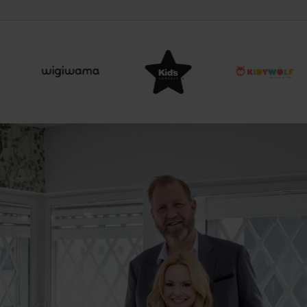
Item
3
of
15