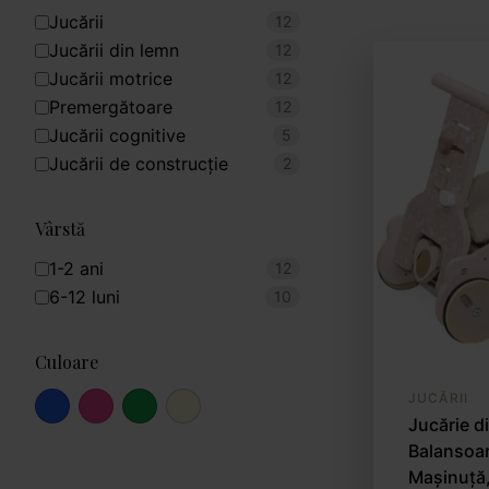
Jucării
12
Jucării din lemn
12
Jucării motrice
12
Premergătoare
12
Jucării cognitive
5
Jucării de construcție
2
Vârstă
1-2 ani
12
6-12 luni
10
Culoare
JUCĂRII
Jucărie di
Balansoar
Mașinuță,