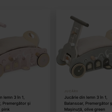
JUCĂRII
n lemn 3 în 1,
Jucărie din lemn 3 în 1,
, Premergător și
Balansoar, Premergător ș
 pink
Mașinuță, olive green