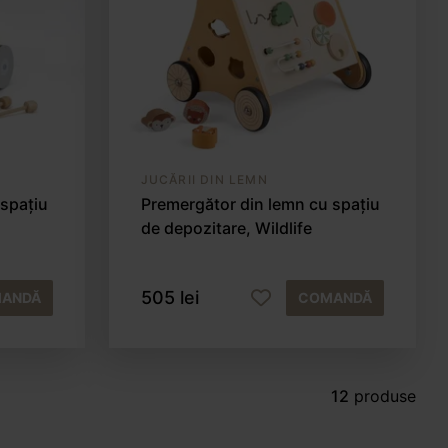
JUCĂRII DIN LEMN
 spațiu
Premergător din lemn cu spațiu
de depozitare, Wildlife
505 lei
ANDĂ
COMANDĂ
12
produse