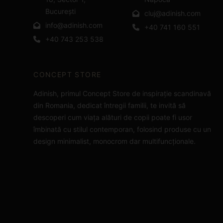
București
cluj@adinish.com
info@adinish.com
+40 741 160 551
+40 743 253 538
CONCEPT STORE
Adinish, primul Concept Store de inspirație scandinavă
din Romania, dedicat întregii familii, te invită să
descoperi cum viața alături de copii poate fi usor
îmbinată cu stilul contemporan, folosind produse cu un
design minimalist, monocrom dar multifuncționale.