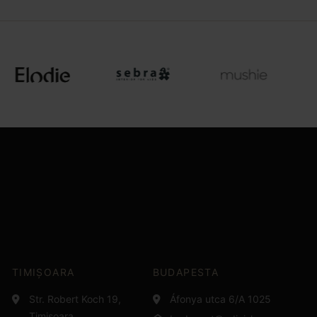
TIMIȘOARA
BUDAPESTA
Str. Robert Koch 19,
Áfonya utca 6/A 1025
Timișoara