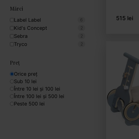
Mărci
515 lei
Label Label
6
Kid's Concept
2
Sebra
2
Tryco
2
Preț
Orice preț
Sub 10 lei
Între 10 lei și 100 lei
Între 100 lei și 500 lei
Peste 500 lei