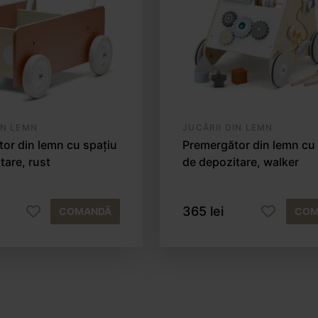
IN LEMN
JUCĂRII DIN LEMN
or din lemn cu spațiu
Premergător din lemn cu
tare, rust
de depozitare, walker
365 lei
COMANDĂ
COM