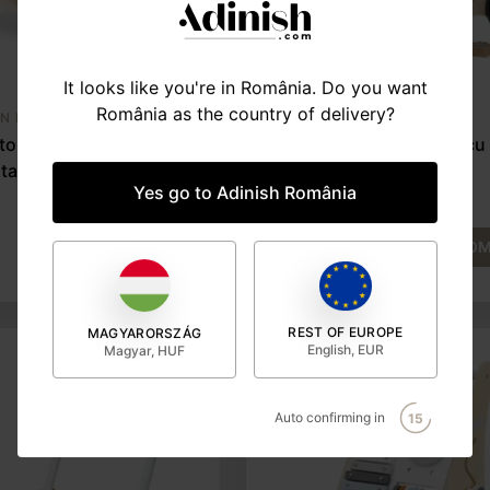
It looks like you're in România. Do you want
România as the country of delivery?
IN LEMN
JUCĂRII DIN LEMN
or din lemn cu spațiu
Premergător din lemn cu
tare, Car
de depozitare, nature
Yes go to Adinish România
295 lei
COMANDĂ
COM
REST OF EUROPE
MAGYARORSZÁG
English, EUR
Magyar, HUF
Auto confirming in
14