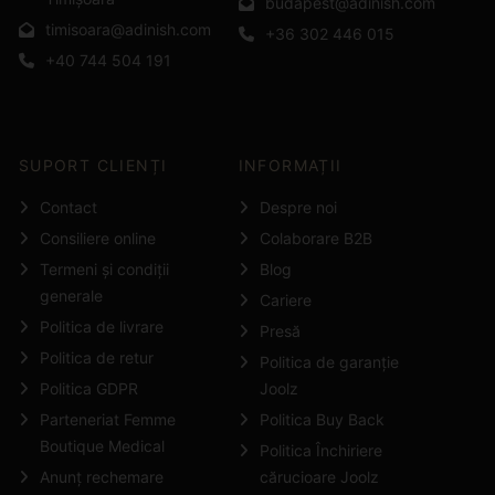
budapest@adinish.com
timisoara@adinish.com
+36 302 446 015
+40 744 504 191
SUPORT CLIENȚI
INFORMAȚII
Contact
Despre noi
Consiliere online
Colaborare B2B
Termeni și condiții
Blog
generale
Cariere
Politica de livrare
Presă
Politica de retur
Politica de garanție
Politica GDPR
Joolz
Parteneriat Femme
Politica Buy Back
Boutique Medical
Politica Închiriere
Anunț rechemare
cărucioare Joolz