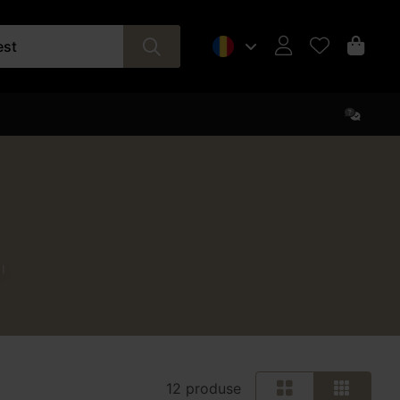
est
I
12 produse