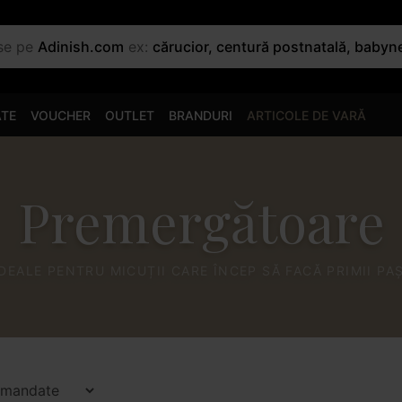
use pe
Adinish.com
ex:
cărucior, centură postnatală, babyn
ATE
VOUCHER
OUTLET
BRANDURI
ARTICOLE DE VARĂ
Premergătoare
IDEALE PENTRU MICUȚII CARE ÎNCEP SĂ FACĂ PRIMII PAȘ