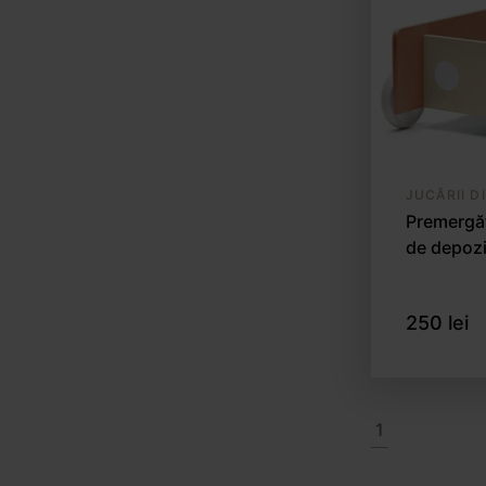
JUCĂRII D
Premergăt
de depozi
250 lei
1