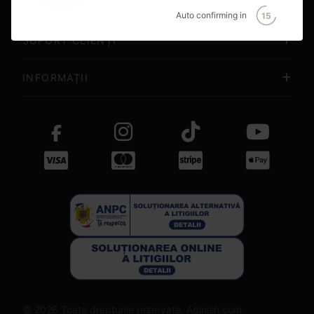
CONCEPT STORE
Auto confirming in
15
SUPORT CLIENȚI
INFORMAȚII
© 2026 Toate drepturile rezervate. Adinish.com