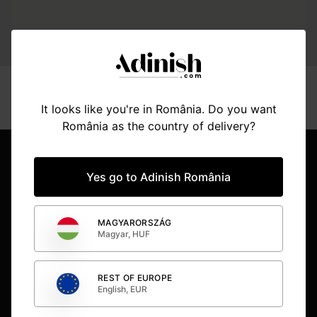
search.counter_none_styled
It looks like you're in România. Do you want
România as the country of delivery?
Item
2
of
BUCUREȘTI
Yes go to Adinish România
15
CLUJ NAPOCA
MAGYARORSZÁG
Magyar, HUF
TIMIȘOARA
REST OF EUROPE
BUDAPESTA
English, EUR