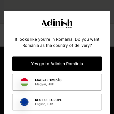
search.counter_none_styled
It looks like you're in România. Do you want
România as the country of delivery?
Item
2
of
BUCUREȘTI
Yes go to Adinish România
15
CLUJ NAPOCA
MAGYARORSZÁG
Magyar, HUF
TIMIȘOARA
REST OF EUROPE
BUDAPESTA
English, EUR