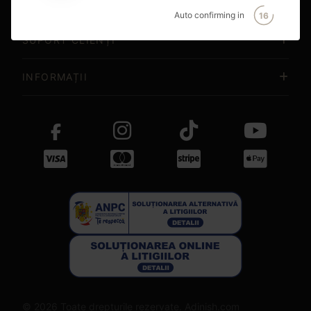
CONCEPT STORE
Auto confirming in
16
SUPORT CLIENȚI
INFORMAȚII
© 2026 Toate drepturile rezervate. Adinish.com