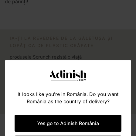
de părinți!
IA-ȚI LA REVEDERE DE LA GĂLETUȘA ȘI
LOPĂȚICA DE PLASTIC CRĂPATE
produsele Scrunch rezistă o viață
It looks like you're in România. Do you want
România as the country of delivery?
Yes go to Adinish România