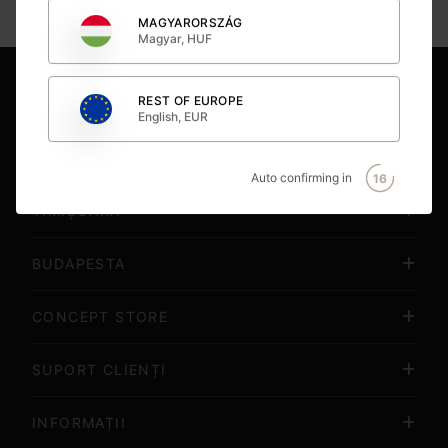
Vezi toate produsele
MAGYARORSZÁG
Magyar, HUF
REST OF EUROPE
BUCUREȘTI
English, EUR
CLUJ NAPOCA
Auto confirming in
16
TIMIȘOARA
BUDAPESTA
CONCEPT STORE
SUPORT CLIENȚI
INFORMAȚII