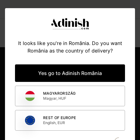
It looks like you're in România. Do you want
Item
România as the country of delivery?
2
of
BUCUREȘTI
15
Yes go to Adinish România
CLUJ NAPOCA
MAGYARORSZÁG
TIMIȘOARA
Magyar, HUF
BUDAPESTA
REST OF EUROPE
English, EUR
CONCEPT STORE