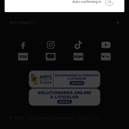
Auto confirming in
15
SUPORT CLIENȚI
INFORMAȚII
© 2026 Toate drepturile rezervate. Adinish.com