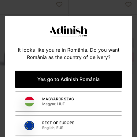
It looks like you're in România. Do you want
România as the country of delivery?
Yes go to Adinish România
MATERNITATE
MATERNITATE
Set tratament postpartum,
Set tratament postpartum cu
MAGYARORSZÁG
spumă cu hamamelis și 24
irigator, lenjerie, comprese și
Magyar, HUF
de inserții pentru comprese
spumă cu hamamelis
perineale
357 lei
180 lei
REST OF EUROPE
English, EUR