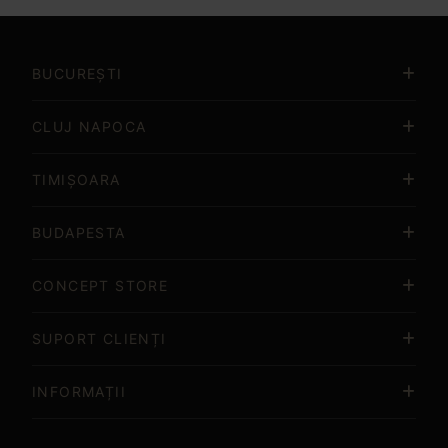
Item
3
of
BUCUREȘTI
15
CLUJ NAPOCA
TIMIȘOARA
BUDAPESTA
CONCEPT STORE
SUPORT CLIENȚI
INFORMAȚII