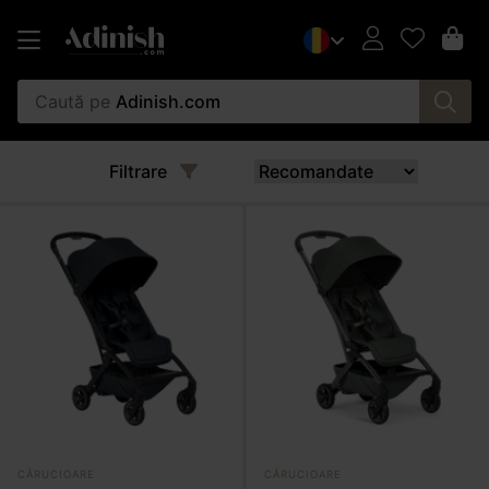
Caută pe
Adinish.com
Filtrare
CĂRUCIOARE
CĂRUCIOARE