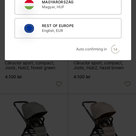
MAGYARORSZÁG
Magyar, HUF
REST OF EUROPE
English, EUR
Auto confirming in
14
CĂRUCIOARE
CĂRUCIOARE
Cărucior sport, compact,
Cărucior sport, compact,
Joolz, Hub2, forest green
Joolz, Hub2, hazel brown
4.100 lei
4.100 lei