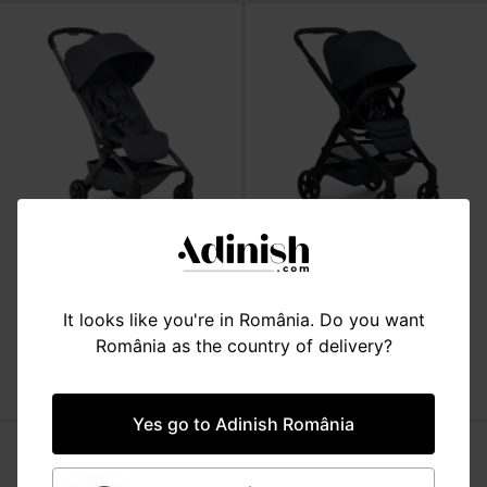
CĂRUCIOARE
CĂRUCIOARE
Cărucior sport, ultra
Cărucior sport, compact,
compact, ușor, Joolz, Aer2,
Joolz, Hub2, dark navy blue
It looks like you're in România. Do you want
stone grey
România as the country of delivery?
4.100 lei
2.450 lei
Yes go to Adinish România